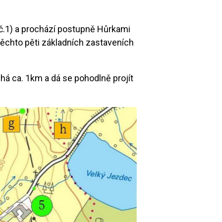
 č.1) a prochází postupně Hůrkami
těchto pěti základních zastaveních
ouhá ca. 1km a dá se pohodlně projít