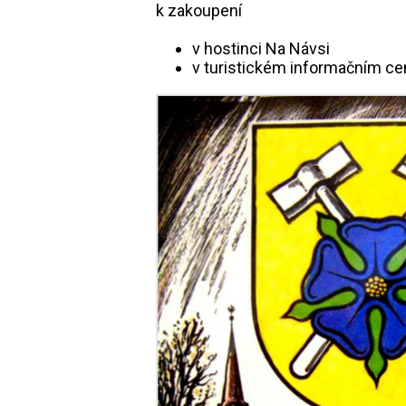
k zakoupení
v hostinci Na Návsi
v turistickém informačním cen