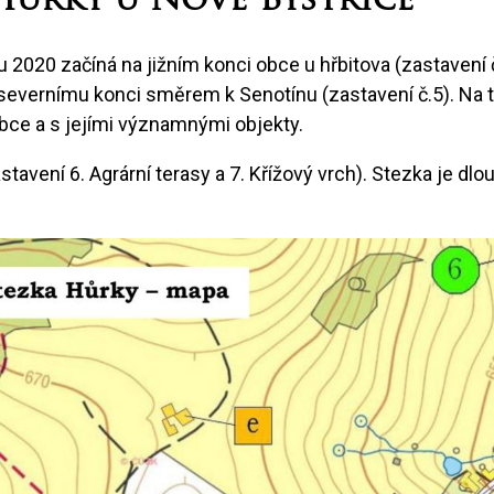
Hůrky u Nové Bystřice
 2020 začíná na jižním konci obce u hřbitova (zastavení
 severnímu konci směrem k Senotínu (zastavení č.5). Na 
bce a s jejími významnými objekty.
stavení 6. Agrární terasy a 7. Křížový vrch). Stezka je dl