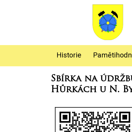
Historie
Pamětihodn
Sbírka na údržb
Hůrkách u N. By