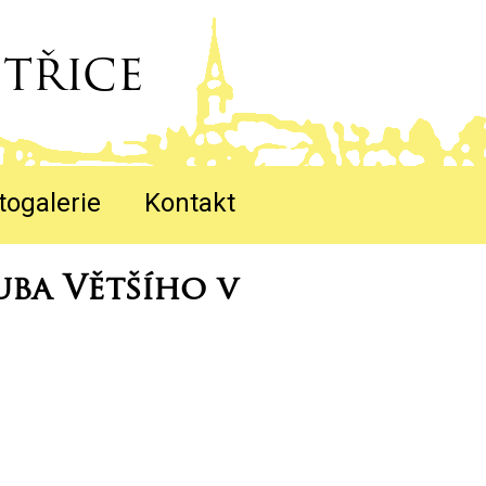
třice
togalerie
Kontakt
uba Většího v