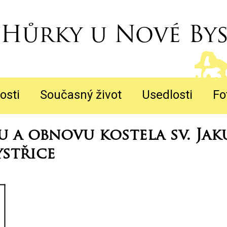
Hůrky u Nové Bys
osti
Současný život
Usedlosti
Fo
u a obnovu kostela sv. Jak
střice