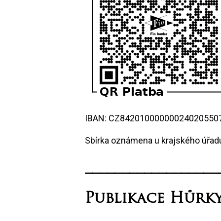
IBAN: CZ8420100000002402055
Sbírka oznámena u krajského úřadu
__________________
Publikace Hůrky 